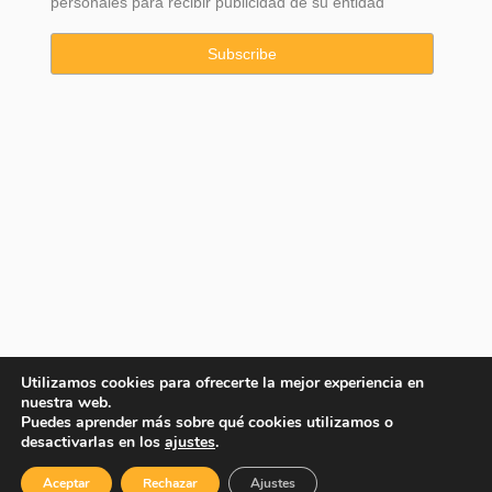
personales para recibir publicidad de su entidad
Utilizamos cookies para ofrecerte la mejor experiencia en
nuestra web.
Puedes aprender más sobre qué cookies utilizamos o
Copyright © 2025 Property Consulting Spain By JadeVillas S.L. ·
desactivarlas en los
ajustes
.
Aviso legal
·
Política de privacidad
·
Política de cookies
Aceptar
Rechazar
Ajustes