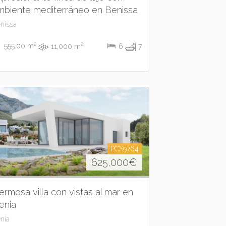
mbiente mediterráneo en Benissa
nissa
2
2
555.00 m
11,000 m
6
7
PCS9764
625,000
€
ermosa villa con vistas al mar en
enia
nia