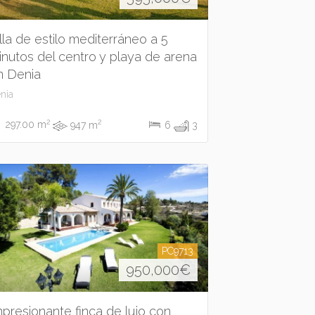
illa de estilo mediterráneo a 5
inutos del centro y playa de arena
n Denia
nia
2
2
297.00 m
947 m
6
3
PC9713
950,000
€
mpresionante finca de lujo con