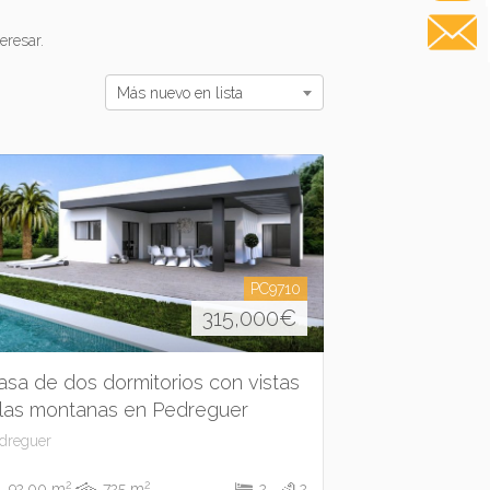
resar.
Más nuevo en lista
PC9710
315,000
€
asa de dos dormitorios con vistas
 las montanas en Pedreguer
dreguer
2
2
92.00 m
725 m
2
2