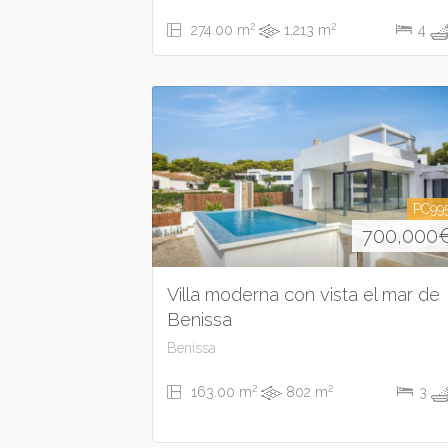
2
2
274.00 m
1,213 m
4
PC99
700,000
Villa moderna con vista el mar de
Benissa
Benissa
2
2
163.00 m
802 m
3