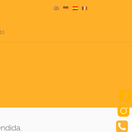
to
ndida.