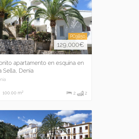
PC9850
129,000
€
onito apartamento en esquina en
a Sella, Denia
nia
2
100.00 m
2
2