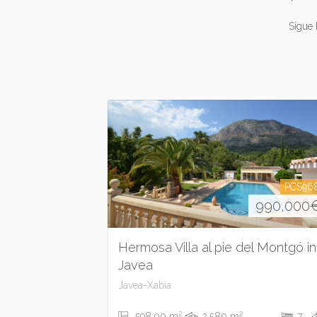
Sigue
PCS96
990,000
Hermosa Villa al pie del Montgó in
Javea
Javea-Xabia
2
2
598.00 m
2,580 m
7