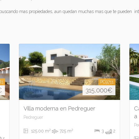
 buscando mas propiedades, aun quedan muchas mas que te pueden inte
81
PC9711
€
315,000
€
Villa moderna en Pedreguer
C
a
Pedreguer
Pe
2
2
125.00 m
725 m
3
2
5