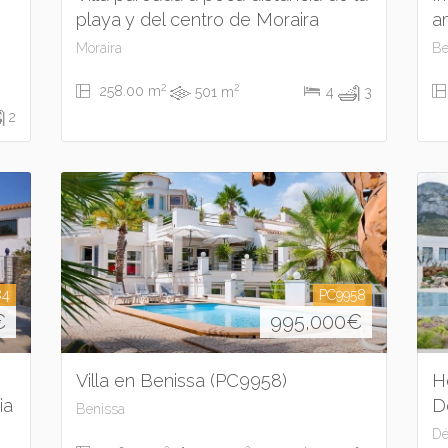
playa y del centro de Moraira
a
Moraira
Be
2
2
258.00 m
501 m
4
3
2
84
PC9958
€
995,000
€
Villa en Benissa (PC9958)
H
ia
D
Benissa
Dé