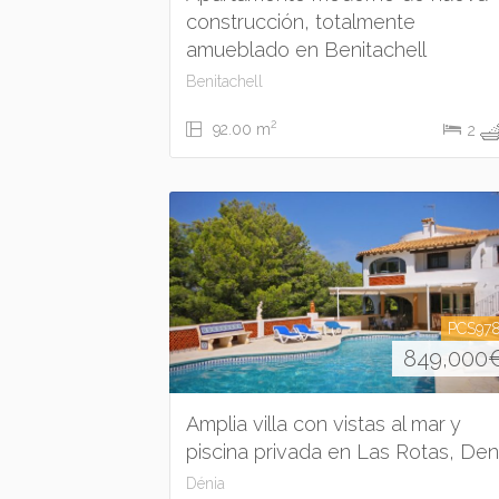
construcción, totalmente
amueblado en Benitachell
Benitachell
2
92.00 m
2
PCS97
849,000
Amplia villa con vistas al mar y
piscina privada en Las Rotas, Den
Dénia