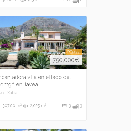
PC9955
750,000
€
ncantadora villa en el lado del
ontgó en Javea
vea-Xabia
2
2
307.00 m
2,025 m
3
3