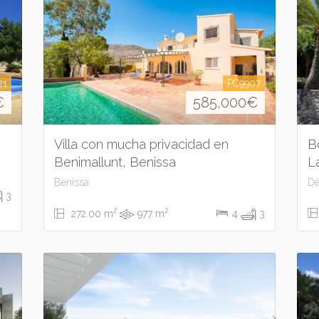
21
PC9907
€
585,000
€
Villa con mucha privacidad en
B
Benimallunt, Benissa
L
Benissa
Dé
3
2
2
272.00 m
977 m
4
3