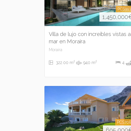
PCS99
1,450,000
Villa de lujo con increíbles vistas a
mar en Moraira
Moraira
2
2
322.00 m
940 m
4
PCS70
695,000