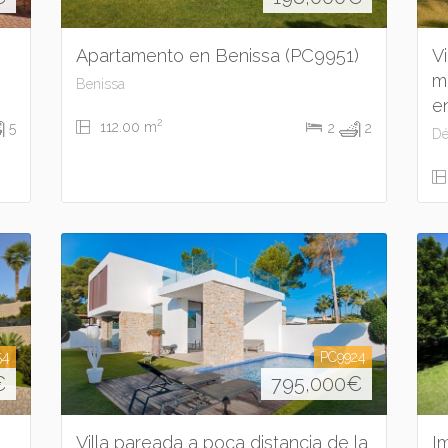
Apartamento en Benissa (PC9951)
V
m
Benissa
e
2
112.00 m
5
2
2
Dé
54
PC9924
€
795,000
€
Villa pareada a poca distancia de la
I