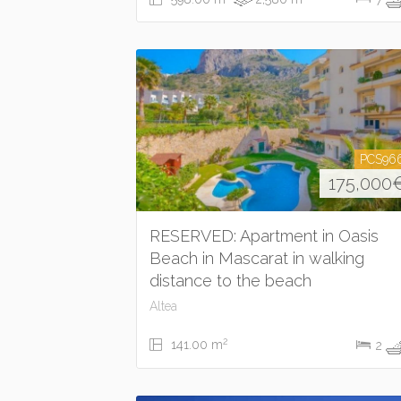
PCS96
175,000
RESERVED: Apartment in Oasis
Beach in Mascarat in walking
distance to the beach
Altea
2
141.00 m
2