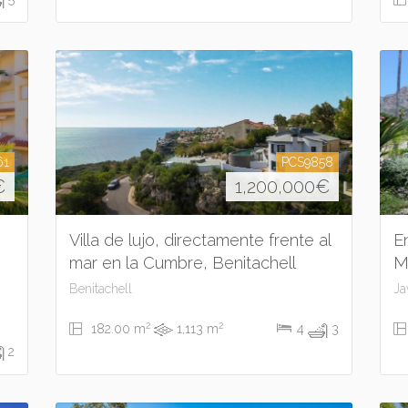
61
PCS9858
€
1,200,000
€
Villa de lujo, directamente frente al
E
mar en la Cumbre, Benitachell
M
Benitachell
Ja
2
2
182.00 m
1,113 m
4
3
2