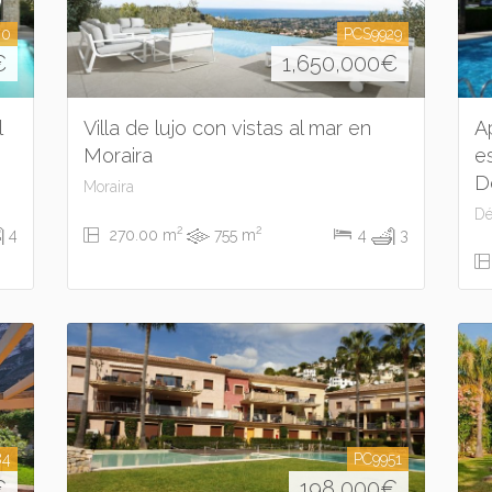
30
PCS9929
€
1,650,000
€
l
Villa de lujo con vistas al mar en
A
Moraira
e
D
Moraira
Dé
2
2
270.00 m
755 m
4
4
3
84
PC9951
€
198,000
€