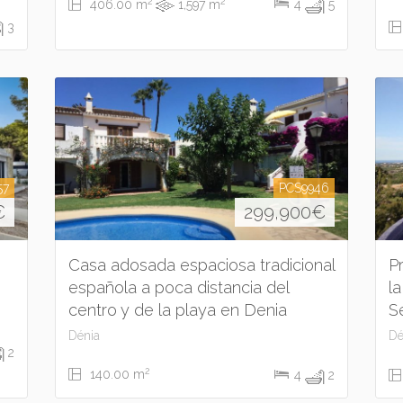
2
2
406.00 m
1,597 m
4
5
3
57
PCS9946
€
299,900
€
Casa adosada espaciosa tradicional
P
española a poca distancia del
l
centro y de la playa en Denia
Se
Dénia
Dé
2
2
140.00 m
4
2