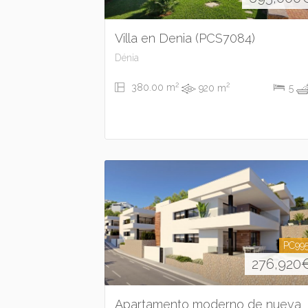
Villa en Denia (PCS7084)
Dénia
2
2
380.00 m
920 m
5
PC99
276,920
Apartamento moderno de nueva