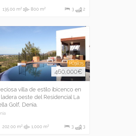
2
2
135.00 m
800 m
3
2
PC9875
460,000
€
reciosa villa de estilo ibicenco en
a ladera oeste del Residencial La
lla Golf, Denia.
nia
2
2
202.00 m
1,000 m
3
3