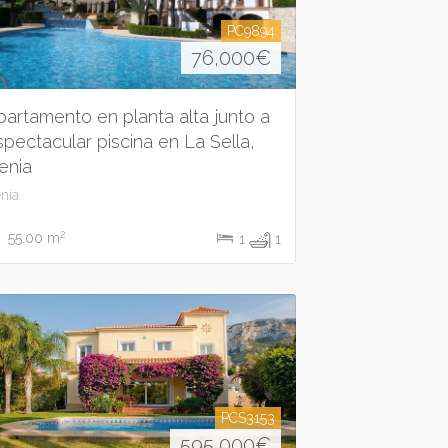
PC9894
76,000
€
partamento en planta alta junto a
spectacular piscina en La Sella,
enia
nia
2
55.00 m
1
1
PCS3153
595,000
€