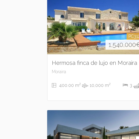
PC31
1,540,000
Hermosa finca de lujo en Moraira
Moraira
2
2
400.00 m
10,000 m
3