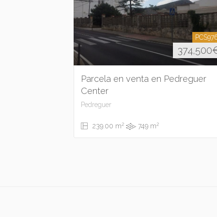
PCS97
374,500
Parcela en venta en Pedreguer
Center
Pedreguer
2
2
239.00 m
749 m