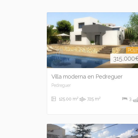
PC97
315,000
Villa moderna en Pedreguer
Pedreguer
2
2
125.00 m
725 m
3