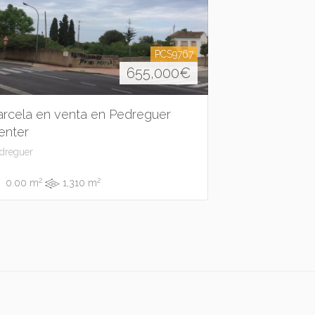
PCS9767
655,000
€
arcela en venta en Pedreguer
enter
dreguer
2
2
0.00 m
1,310 m