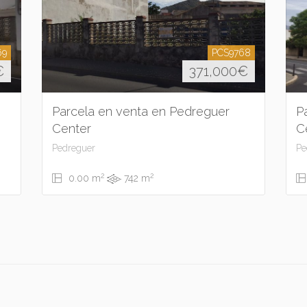
69
PCS9768
€
371,000
€
Parcela en venta en Pedreguer
P
Center
C
Pedreguer
Pe
2
2
0.00 m
742 m