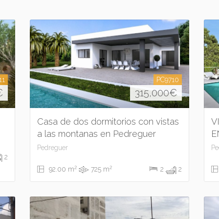
11
PC9710
€
315,000
€
Casa de dos dormitorios con vistas
V
a las montanas en Pedreguer
E
Pedreguer
Pe
2
2
2
92.00 m
725 m
2
2