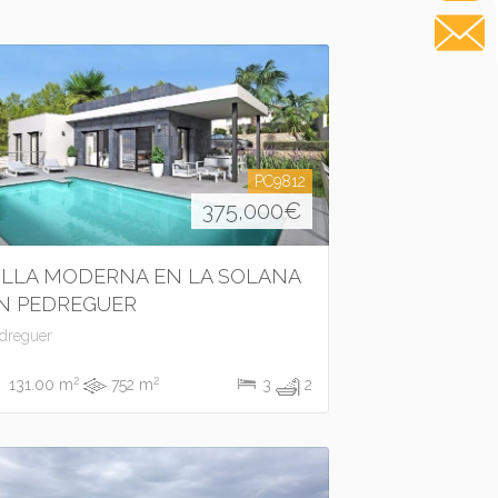
PC9812
375,000
€
ILLA MODERNA EN LA SOLANA
N PEDREGUER
dreguer
2
2
131.00 m
752 m
3
2