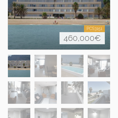
PCS3151
460,000
€