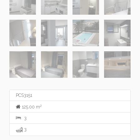
PCS3151
2
125.00 m
3
3