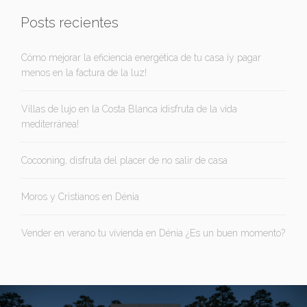
Posts recientes
Cómo mejorar la eficiencia energética de tu casa ¡y pagar
menos en la factura de la luz!
Villas de lujo en la Costa Blanca ¡disfruta de la vida
mediterránea!
Cocooning, disfruta del placer de no salir de casa
Moros y Cristianos en Dénia
Vender en verano tu vivienda en Dénia ¿Es un buen momento?