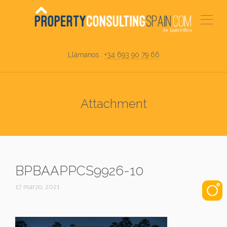
Llámanos :
+34 693 90 79 66
Attachment
BPBAAPPCS9926-10
17 marzo, 2021