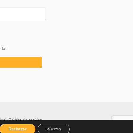
idad
idad
·
Política de cookies
Rechazar
Ajustes