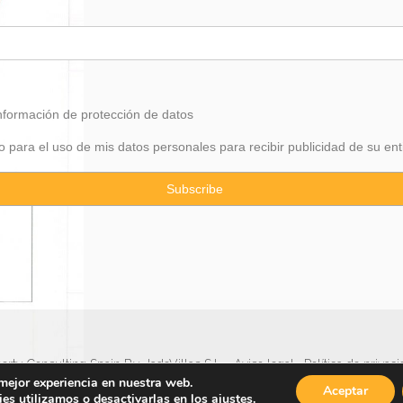
información de
protección
de datos
 para el uso de mis datos personales para recibir publicidad de su ent
rty Consulting Spain By JadeVillas S.L. ·
Aviso legal
·
Política de privac
 mejor experiencia en nuestra web.
Aceptar
es utilizamos o desactivarlas en los
ajustes
.