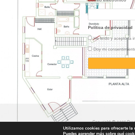
Correo electrónico
Política de privacidad
He leído y acepto la 
Doy mi consentimiento
Copyright © 2025 Prope
Utilizamos cookies para ofrecerte la
Puedes aprender más sobre qué cooki