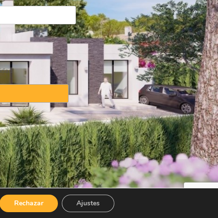
idad
idad
·
Política de cookies
Rechazar
Ajustes