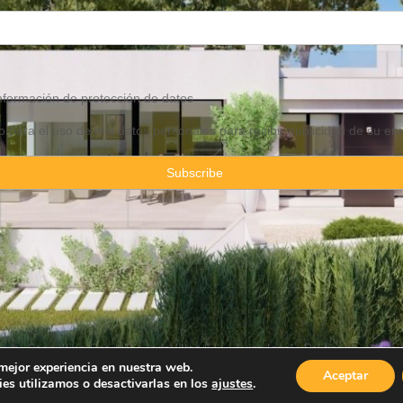
información de
protección
de datos
 para el uso de mis datos personales para recibir publicidad de su ent
rty Consulting Spain By JadeVillas S.L. ·
Aviso legal
·
Política de privac
 mejor experiencia en nuestra web.
Aceptar
es utilizamos o desactivarlas en los
ajustes
.