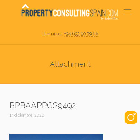
Llámanos :
+34 693 90 79 66
Attachment
BPBAAPPCS9492
14 diciembre, 2020