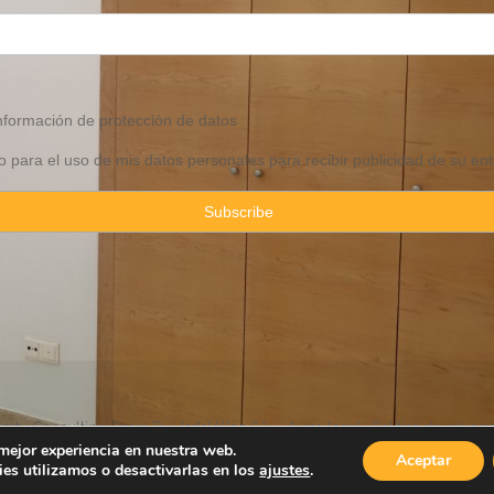
información de
protección
de datos
 para el uso de mis datos personales para recibir publicidad de su ent
rty Consulting Spain By JadeVillas S.L. ·
Aviso legal
·
Política de privac
 mejor experiencia en nuestra web.
Aceptar
es utilizamos o desactivarlas en los
ajustes
.