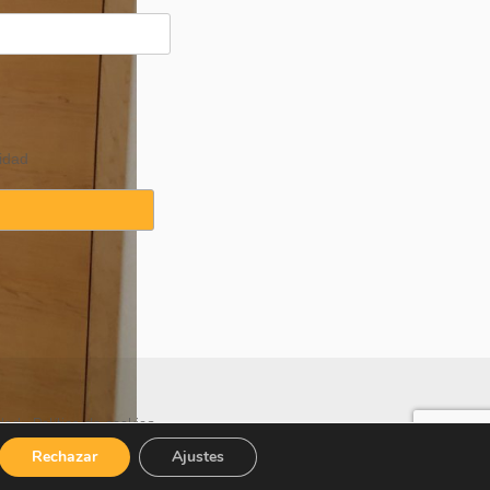
idad
idad
·
Política de cookies
Rechazar
Ajustes