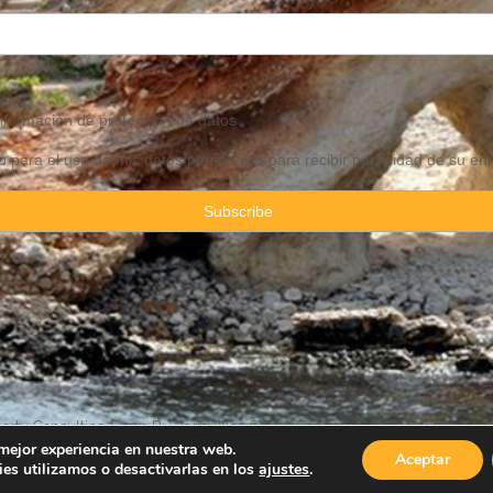
información de
protección
de datos
 para el uso de mis datos personales para recibir publicidad de su ent
rty Consulting Spain By JadeVillas S.L. ·
Aviso legal
·
Política de privac
 mejor experiencia en nuestra web.
Aceptar
es utilizamos o desactivarlas en los
ajustes
.