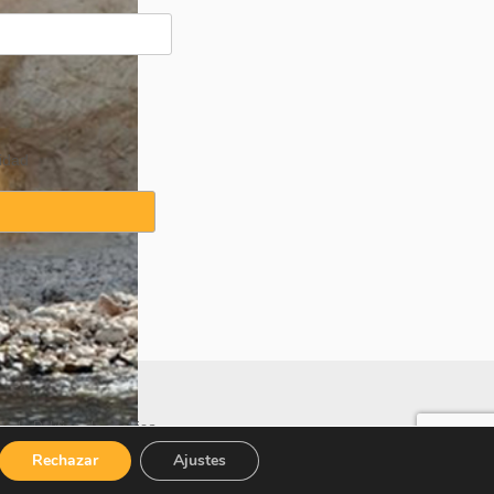
idad
idad
·
Política de cookies
Rechazar
Ajustes