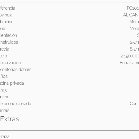
ferencia
PC101
ovincia
ALICAN
blación
Mora
ona
Mora
ientación
nstruidos
257
rcela
857 
ecio
2.190.0
nservación
Entrar a vi
rmitorios dobles
años
scina privada
raje
rking
re acondicionado
Cent
antas
Extras
rraza