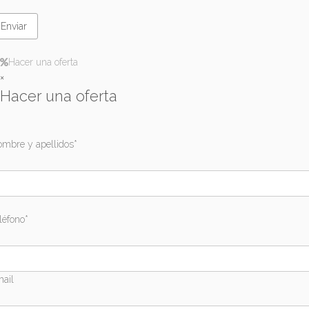
Hacer una oferta
×
Hacer una oferta
mbre y apellidos*
léfono*
ail