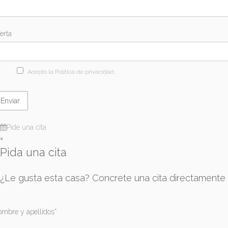
erta
Acepto la Política de privacidad.
Pide una cita
×
Pida una cita
¿Le gusta esta casa? Concrete una cita directamente
mbre y apellidos*