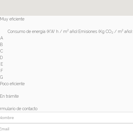
Muy eficiente
2
2
Consumo de energía
(KW h / m
año):
Emisiones
(Kg CO
/ m
año):
2
A
B
C
D
E
F
G
Poco eficiente
En trámite
rmulario de contacto