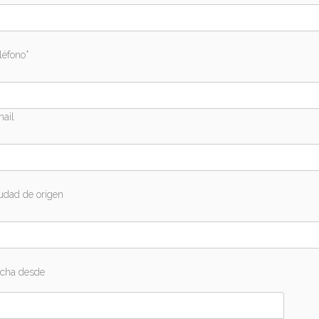
léfono*
ail
udad de origen
cha desde