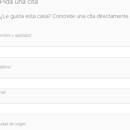
Pida una cita
¿Le gusta esta casa? Concrete una cita directamente
mbre y apellidos*
léfono*
ail
udad de origen