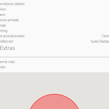
rmitorios dobles
años
eos
scina privada
raje
rking
re acondicionado
Cent
lefacción
Suelo Radia
Extras
arma robo
rdín