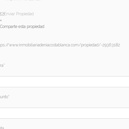
Enviar Propiedad
×
Comparte esta propiedad
tps://www.inmobiliariadeniacostablanca.com/propiedad/-29363182
ra*
unto*
ta