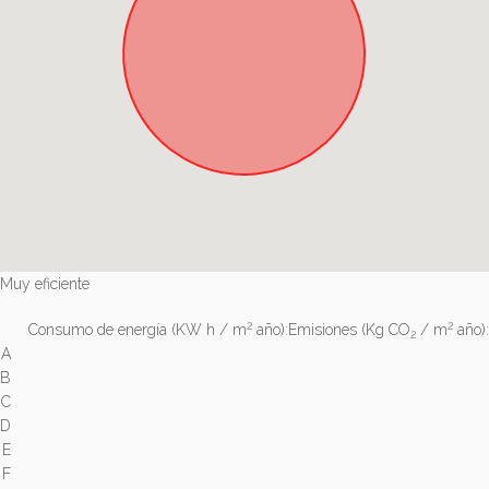
Muy eficiente
2
2
Consumo de energía
(KW h / m
año):
Emisiones
(Kg CO
/ m
año):
2
A
B
C
D
E
F