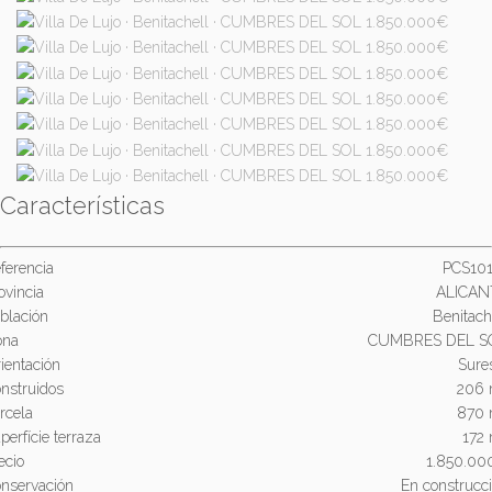
Características
ferencia
PCS101
ovincia
ALICAN
blación
Benitach
ona
CUMBRES DEL S
ientación
Sure
nstruidos
206 
rcela
870 
perfície terraza
172
ecio
1.850.00
nservación
En construcc