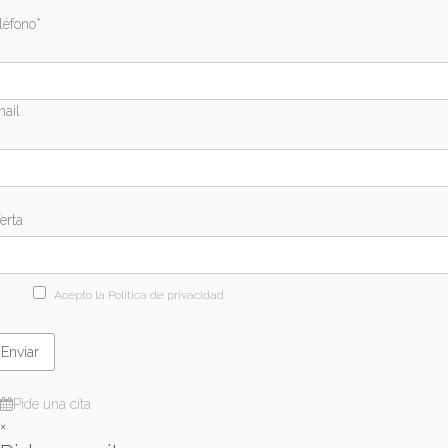
léfono*
ail
erta
Acepto la Política de privacidad.
Pide una cita
×